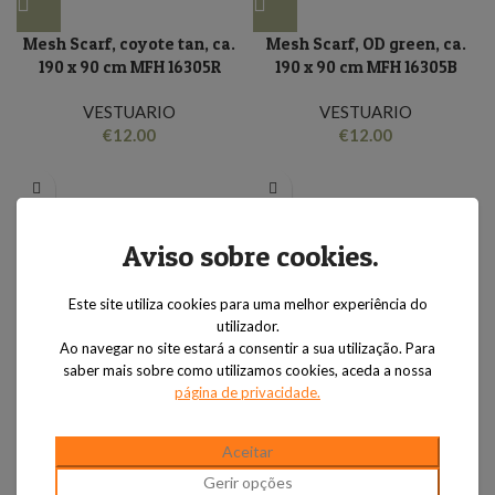
Mesh Scarf, coyote tan, ca.
Mesh Scarf, OD green, ca.
190 x 90 cm MFH 16305R
190 x 90 cm MFH 16305B
VESTUARIO
VESTUARIO
€
12.00
€
12.00
Aviso sobre cookies
.
Este site utiliza cookies para uma melhor experiência do
utilizador.
Ao navegar no site estará a consentir a sua utilização.
Para
saber mais sobre como utilizamos cookies, aceda a nossa
página de privacidade.
Shirt, “Attack”, long-
Shirt, “Attack”, long-
sleeved, khaki, Teflon, Rip
sleeved, OD green, Teflon,
Stop MFH 02325F
Rip Stop 02325B
Aceitar
Gerir opções
VESTUARIO
VESTUARIO