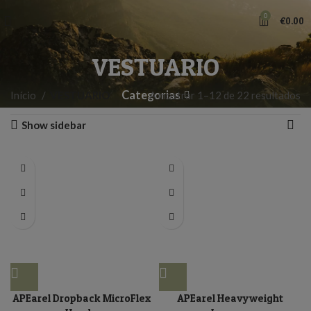
0
€
0.00
VESTUARIO
Categorias
Início
VESTUARIO
A mostrar 1–12 de 22 resultados
Show sidebar
APEarel Dropback MicroFlex
APEarel Heavyweight