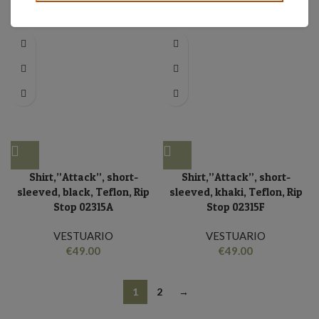
€
56.00
€
56.00
Shirt,”Attack”, short-
Shirt,”Attack”, short-
sleeved, black, Teflon, Rip
sleeved, khaki, Teflon, Rip
Stop 02315A
Stop 02315F
VESTUARIO
VESTUARIO
€
49.00
€
49.00
1
2
→